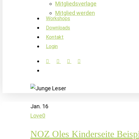
Mitgliedsverlage
Mitglied werden
Workshops
Downloads
Kontakt
Login
facebook
linkedin
instagram
soundcloud
account
Jan.
16
Love
0
NOZ Oles Kinderseite Beispi