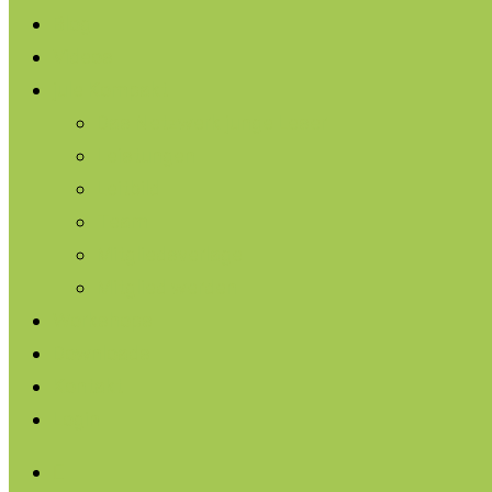
Menu
Blog
Videos
jule Kompakt
Das Netzwerk junge Leser
Leistungen
Leitbild
Team
Mitgliedsverlage
Mitglied werden
Workshops
Downloads
Kontakt
Login
facebook