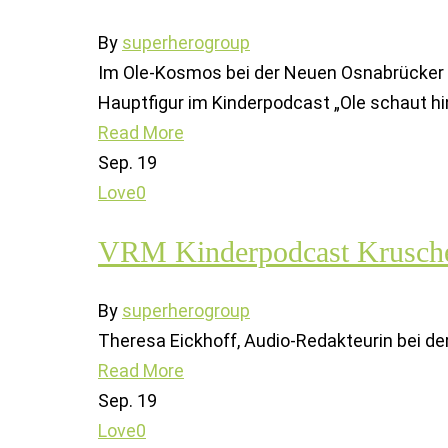
By
superherogroup
Im Ole-Kosmos bei der Neuen Osnabrücker Z
Hauptfigur im Kinderpodcast „Ole schaut hi
Read More
Sep.
19
Love
0
VRM Kinderpodcast Kruschel
By
superherogroup
Theresa Eickhoff, Audio-Redakteurin bei der
Read More
Sep.
19
Love
0