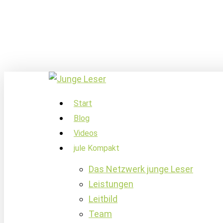
Skip
to
main
content
account
Menu
Start
Blog
Videos
jule Kompakt
Das Netzwerk junge Leser
Leistungen
Leitbild
Team