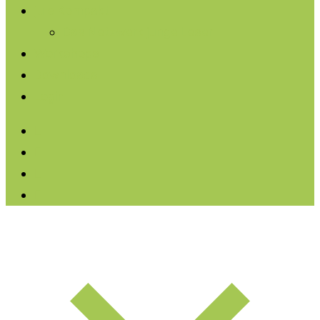
Menu
jule Kompakt
Das Netzwerk junge Leser
Workshops
Downloads
Login
facebook
linkedin
instagram
soundcloud