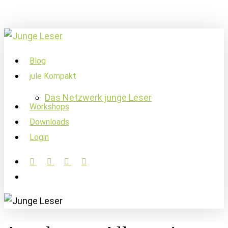
Skip
to
main
content
account
Menu
Blog
jule Kompakt
Das Netzwerk junge Leser
Workshops
Downloads
Login
facebook
linkedin
instagram
soundcloud
account