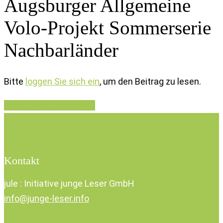
Augsburger Allgemeine
Volo-Projekt Sommerserie
Nachbarländer
Bitte
loggen Sie sich ein
, um den Beitrag zu lesen.
Share
Tweet
Share
Pin
Kontakt
jule : Initiative junge Leser GmbH
info@junge-leser.info