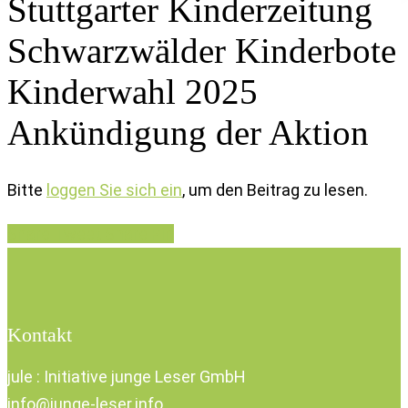
Stuttgarter Kinderzeitung
Schwarzwälder Kinderbote
Kinderwahl 2025
Ankündigung der Aktion
Bitte
loggen Sie sich ein
, um den Beitrag zu lesen.
Share
Tweet
Share
Pin
Kontakt
jule : Initiative junge Leser GmbH
info@junge-leser.info