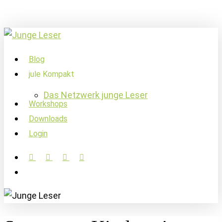
Skip
to
main
content
account
Menu
Blog
jule Kompakt
Das Netzwerk junge Leser
Workshops
Downloads
Login
facebook
linkedin
instagram
soundcloud
account