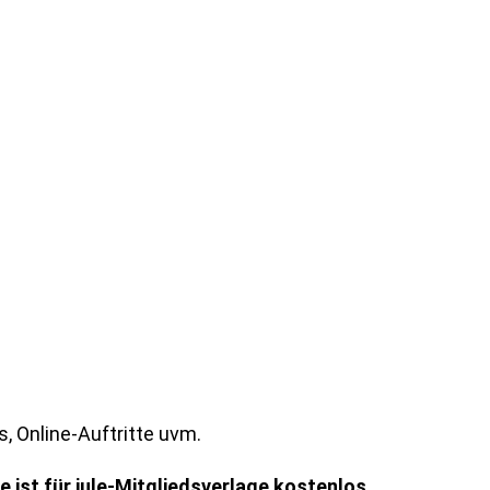
, Online-Auftritte uvm.
e ist für jule-Mitgliedsverlage kostenlos.