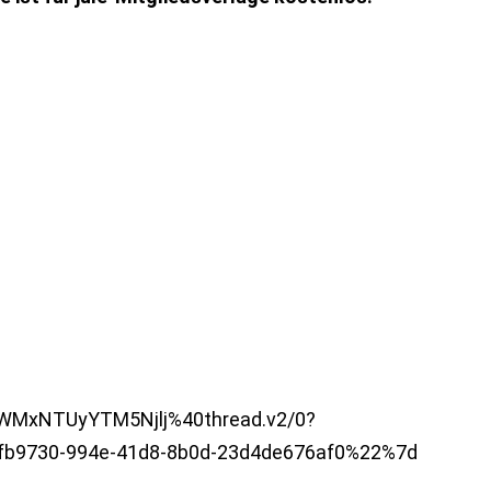
WMxNTUyYTM5Njlj%40thread.v2/0?
b9730-994e-41d8-8b0d-23d4de676af0%22%7d