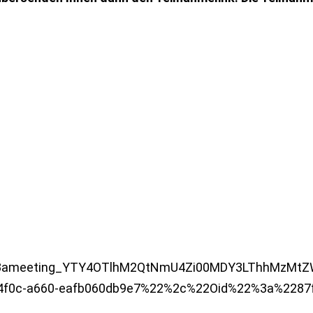
/19%3ameeting_YTY4OTlhM2QtNmU4Zi00MDY3LThhMzMtZ
4f0c-a660-eafb060db9e7%22%2c%22Oid%22%3a%2287f