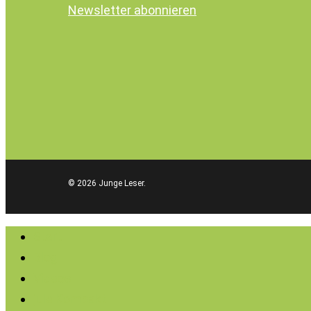
Newsletter abonnieren
© 2026 Junge Leser.
Close
Start
Menu
Blog
Videos
jule Kompakt