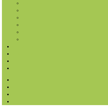
Das Netzwerk junge Leser
Leistungen
Leitbild
Team
Mitgliedsverlage
Mitglied werden
Workshops
Downloads
Kontakt
Login
facebook
linkedin
instagram
soundcloud