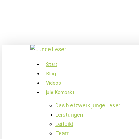
Skip
to
main
content
account
Menu
Start
Blog
Videos
jule Kompakt
Das Netzwerk junge Leser
Leistungen
Leitbild
Team