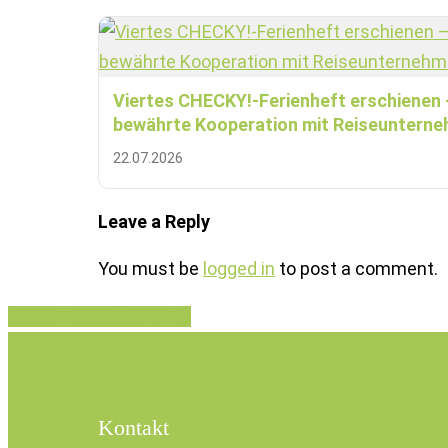
Viertes CHECKY!-Ferienheft erschienen 
bewährte Kooperation mit Reiseuntern
22.07.2026
Leave a Reply
You must be
logged in
to post a comment.
Share
Tweet
Share
Pin
Kontakt