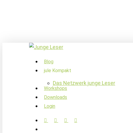
Skip
to
main
content
account
Menu
Blog
jule Kompakt
Das Netzwerk junge Leser
Workshops
Downloads
Login
facebook
linkedin
instagram
soundcloud
account