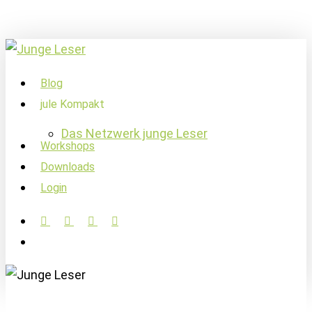
Skip
to
main
content
account
Menu
Blog
jule Kompakt
Das Netzwerk junge Leser
Workshops
Downloads
Login
facebook
linkedin
instagram
soundcloud
account