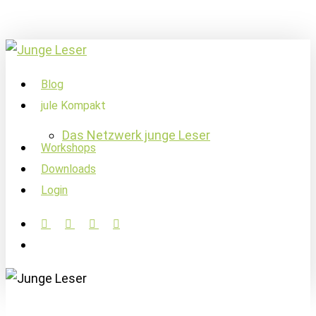
Skip
to
main
content
account
Menu
Blog
jule Kompakt
Das Netzwerk junge Leser
Workshops
Downloads
Login
facebook
linkedin
instagram
soundcloud
account