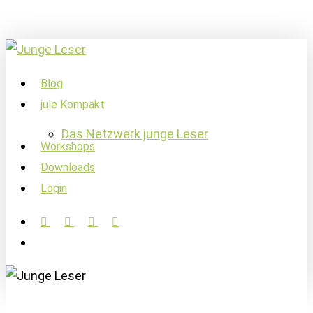
Skip
to
main
content
account
Menu
Blog
jule Kompakt
Das Netzwerk junge Leser
Workshops
Downloads
Login
facebook
linkedin
instagram
soundcloud
account