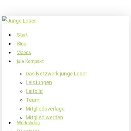
Skip
to
main
content
account
Menu
Start
Blog
Videos
jule Kompakt
Das Netzwerk junge Leser
Leistungen
Leitbild
Team
Mitgliedsverlage
Mitglied werden
Workshops