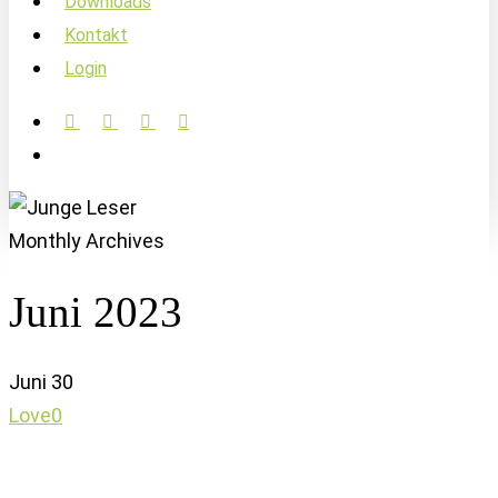
Downloads
Kontakt
Login
facebook
linkedin
instagram
soundcloud
account
Monthly Archives
Juni 2023
Juni
30
Love
0