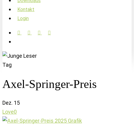
Downloads
Kontakt
Login
facebook
linkedin
instagram
soundcloud
account
Tag
Axel-Springer-Preis
Dez.
15
Love
0