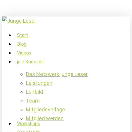
Skip
to
main
content
account
Menu
Start
Blog
Videos
jule Kompakt
Das Netzwerk junge Leser
Leistungen
Leitbild
Team
Mitgliedsverlage
Mitglied werden
Workshops