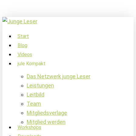
Skip
to
main
content
account
Menu
Start
Blog
Videos
jule Kompakt
Das Netzwerk junge Leser
Leistungen
Leitbild
Team
Mitgliedsverlage
Mitglied werden
Workshops