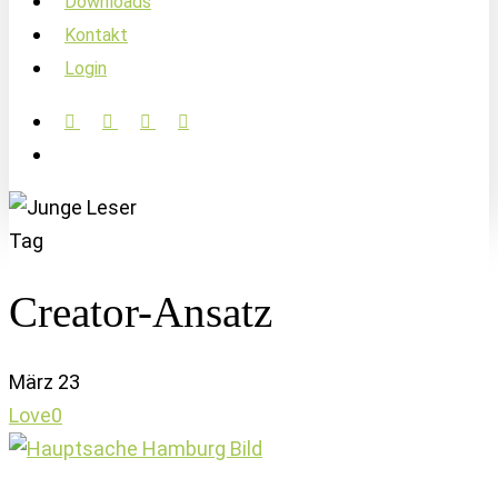
Downloads
Kontakt
Login
facebook
linkedin
instagram
soundcloud
account
Tag
Creator-Ansatz
März
23
Love
0