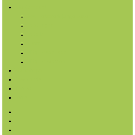
jule Kompakt
Das Netzwerk junge Leser
Leistungen
Leitbild
Team
Mitgliedsverlage
Mitglied werden
Workshops
Downloads
Kontakt
Login
facebook
linkedin
instagram