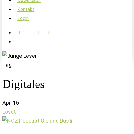
Downloads
Kontakt
Login
facebook
linkedin
instagram
soundcloud
account
Tag
Digitales
Apr.
15
Love
0