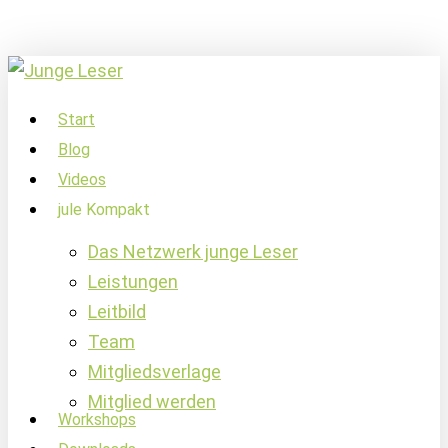
Skip
to
main
content
account
Menu
Start
Blog
Videos
jule Kompakt
Das Netzwerk junge Leser
Leistungen
Leitbild
Team
Mitgliedsverlage
Mitglied werden
Workshops