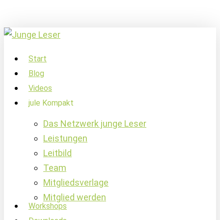
Skip
to
main
content
account
Menu
Start
Blog
Videos
jule Kompakt
Das Netzwerk junge Leser
Leistungen
Leitbild
Team
Mitgliedsverlage
Mitglied werden
Workshops