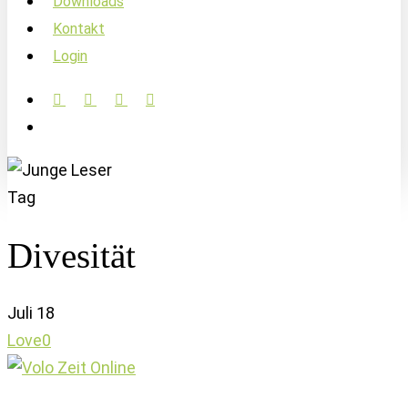
Downloads
Kontakt
Login
facebook
linkedin
instagram
soundcloud
account
Tag
Divesität
Juli
18
Love
0