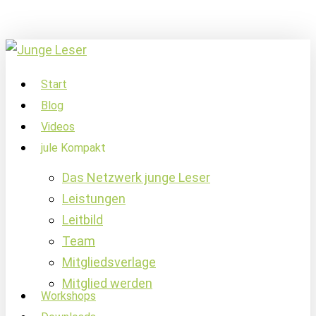
Skip
to
main
content
account
Menu
Start
Blog
Videos
jule Kompakt
Das Netzwerk junge Leser
Leistungen
Leitbild
Team
Mitgliedsverlage
Mitglied werden
Workshops