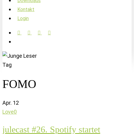
Downloads
Kontakt
Login
facebook
linkedin
instagram
soundcloud
account
Tag
FOMO
Apr.
12
Love
0
julecast #26. Spotify startet