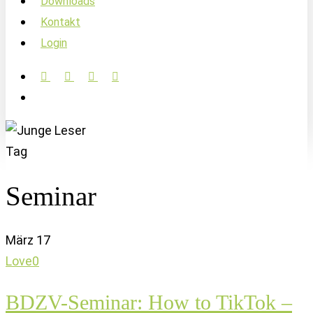
Downloads
Kontakt
Login
facebook
linkedin
instagram
soundcloud
account
Tag
Seminar
März
17
Love
0
BDZV-Seminar: How to TikTok –