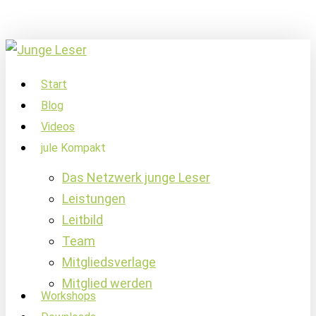
Skip
to
main
content
account
Menu
Start
Blog
Videos
jule Kompakt
Das Netzwerk junge Leser
Leistungen
Leitbild
Team
Mitgliedsverlage
Mitglied werden
Workshops