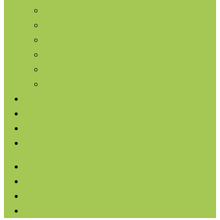
Das Netzwerk junge Leser
Leistungen
Leitbild
Team
Mitgliedsverlage
Mitglied werden
Workshops
Downloads
Kontakt
Login
facebook
linkedin
instagram
soundcloud