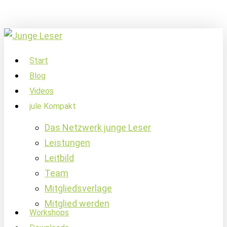
Skip
to
main
content
account
Menu
Start
Blog
Videos
jule Kompakt
Das Netzwerk junge Leser
Leistungen
Leitbild
Team
Mitgliedsverlage
Mitglied werden
Workshops