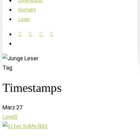
Downloads
Kontakt
Login
facebook
linkedin
instagram
soundcloud
account
Tag
Timestamps
März
27
Love
0